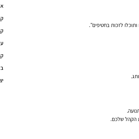
או
קי
תוכלו לזכות בחטיפים".
קי
עי
קי
בל
תג.
יצ
נועה.
ת הקהל שלכם.