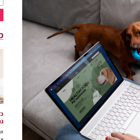
מ
כי
גו
את
אב