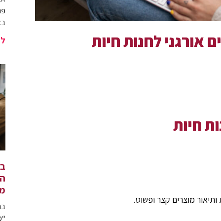
פר
בא
 אורגני לחנות חיות
לה
ת חיות
בנ
המ
מ
 ותיאור מוצרים קצר ופשוט.
בנ
“מ