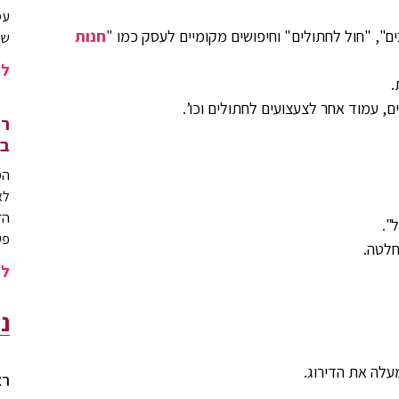
עס
", "חול לחתולים" וחיפושים מקומיים לעסק כמו "
חנות
של
לה
.
, עמוד אחר לצעצועים לחתולים וכו’.
רו
בא
המ
לא
".
פע
חלטה.
לה
נ
עלה את הדירוג.
רא