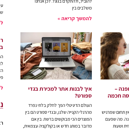
להוביל, ולהתקדם בגוגל. לכן אנחנו
עס
משלבים בין
של
להמשך קריאה »
לה
רו
בא
המ
לא
פע
לה
פנה –
איך לבנות אתר למכירת בגדי
סה חכמה
ספורט?
נ
העולם הדיגיטלי הפך לחלק בלתי נפרד
ין תחום שמרגיש
מהרגלי הקנייה שלנו, ובגדי ספורט הם בין
פנה. מה שפעם
המוצרים הכי מבוקשים ברשת. בין אם
רא
זית ושעות
מדובר במותג חדש או בקולקציה עצמאית,