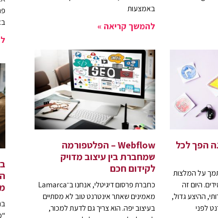
באמצעות
פר
בא
להמשך קריאה »
לה
גה הפך לכל
Webflow – הפלטפורמה
שמחברת בין עיצוב מדויק
בנ
לקידום חכם
תמך על המלצות
המ
ים. היום זה
כחברת פרסום דיגיטלי, אנחנו ב־Lamarca
מ
י, ההיצע גדול,
מאמינים שאתר אינטרנט טוב לא מסתיים
בנ
נט לפני
בעיצוב יפה. הוא צריך גם לדעת למכור,
“מ