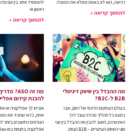
רכישה, הוא לא באמת ממלא את המטרה
ראשון או
להמשך קריאה »
להמשך קריאה »
מה ההבדל בין שיווק דיגיטלי
מה זה ASO? מ
B2B ל-B2C?
להבנת קידום אפליק
בעולם העסקים הדינמי של היום, שבו
אם יש לך אפליקציה או את
כמעט כל תהליך מכירה עובר דרך
האינטרנט, חשוב להבין את ההבדל בין שני
הגורמים החשובים ביותר 
סוגי השיווק העיקריים – B2B (עסק
אפליקציה בחנויות כמו Google Play