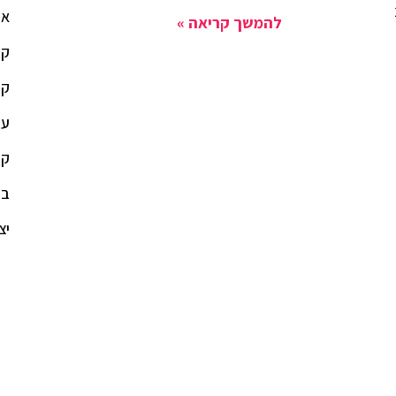
או
להמשך קריאה »
קי
קי
עי
קי
בל
יצ