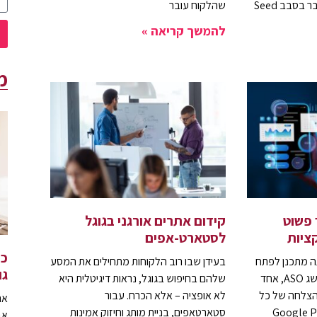
להתמודד איתו. בין אם מדובר בסבב Seed
שהלקוח עובר
להמשך קריאה »
מ
דריך פשוט
קידום אתרים אורגני בגוגל
ציות
לסטארט-אפים
כי
ה מתכנן לפתח
בעידן שבו רוב הלקוחות מתחילים את המסע
גו
אחת, כדאי שתכיר את המושג ASO, אחד
שלהם בחיפוש בגוגל, נראות דיגיטלית היא
להצלחה של כל
לא אופציה – אלא הכרח. עבור
את
סטארטאפים, בניית מותג וחיזוק אמינות
אב