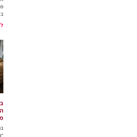
פר
בא
לה
בנ
המ
מ
בנ
“מ