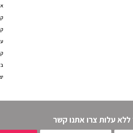
או
קי
קי
עי
קי
בל
יצ
 ללא עלות צרו אתנו קשר