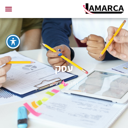
עסק
דף הבית
»
עסק